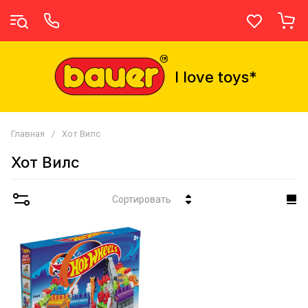
I love toys*
Главная
/
Хот Вилс
Хот Вилс
Сортировать