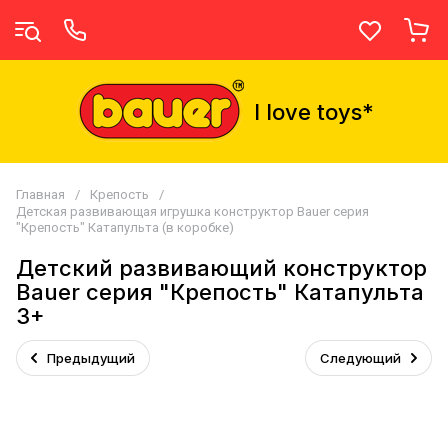
I love toys*
Главная
/
Крепость
/
Детская развивающая игрушка конструктор Bauer серия
"Крепость" Катапульта (в коробке)
Детский развивающий конструктор
Bauer серия "Крепость" Катапульта
3+
Предыдущий
Следующий